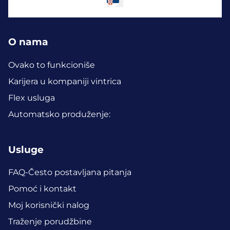
O nama
Ovako to funkcioniše
Karijera u kompaniji vintrica
Flex usluga
Automatsko produženje:
Usluge
FAQ-Često postavljana pitanja
Pomoć i kontakt
Moj korisnički nalog
Traženje porudžbine