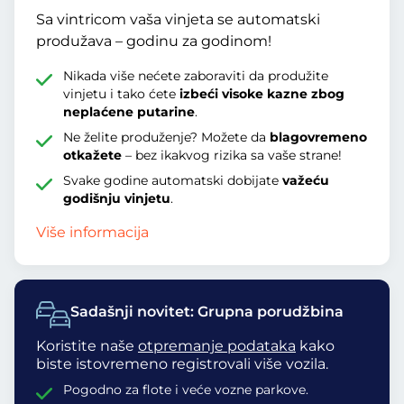
Sa vintricom vaša vinjeta se automatski
produžava – godinu za godinom!
Nikada više nećete zaboraviti da produžite
vinjetu i tako ćete
izbeći visoke kazne zbog
neplaćene putarine
.
Ne želite produženje? Možete da
blagovremeno
otkažete
– bez ikakvog rizika sa vaše strane!
Svake godine automatski dobijate
važeću
godišnju vinjetu
.
Više informacija
Sadašnji novitet: Grupna porudžbina
Koristite naše
otpremanje podataka
kako
biste istovremeno registrovali više vozila.
Pogodno za flote i veće vozne parkove.