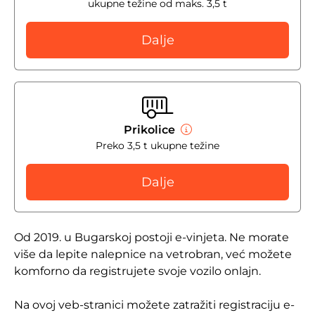
ukupne težine od maks. 3,5 t
Dalje
Prikolice
Preko 3,5 t ukupne težine
Dalje
Od 2019. u Bugarskoj postoji e-vinjeta. Ne morate
više da lepite nalepnice na vetrobran, već možete
komforno da registrujete svoje vozilo onlajn.
Na ovoj veb-stranici možete zatražiti registraciju e-