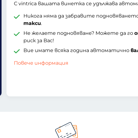
С vintrica вашата винетка се удължава автом
Никога няма да забравите подновяванет
такси
.
Не желаете подновяване? Можете да го
о
риск за Вас!
Вие имате всяка година автоматично
ва
Повече информация