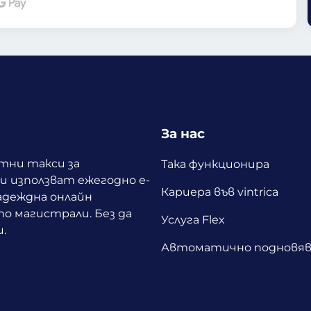
За нас
ътни такси за
Така функционира
 използват ежегодно е-
Кариера във vintrica
адеждна онлайн
о магистрали. Без да
Услуга Flex
.
Автоматично подновяв