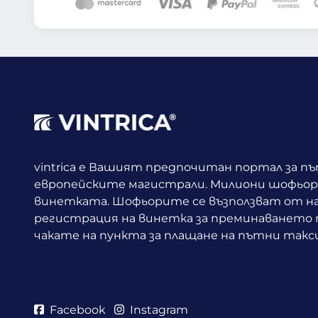
vintrica е Вашият предпочитан портал за п
европейските магистрали. Милиони шофьори
винетката.
Шофьорите се възползват от н
регистрация на винетка за преминаването п
чакате на пункта за плащане на пътни такси
Facebook
Instagram