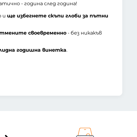
атично - година след година!
о и
ще избегнете скъпи глоби за пътни
тмените своевременно
- без никакъв
лидна годишна винетка
.