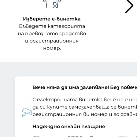
Изберете е-винетка
Въведете категорията
на превозното средство
и регистрационния
номер.
Вече няма да има залепване! Без повеч
С електронната винетка вече не е н
да си купите самозалепваща се вине
регистрационния ви номер и го сравн
Надеждно онлайн плащане