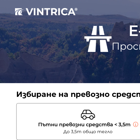
Е
Прос
Избиране на превозно средс
Пътни превозни средства < 3,5т
До 3,5т общо тегло