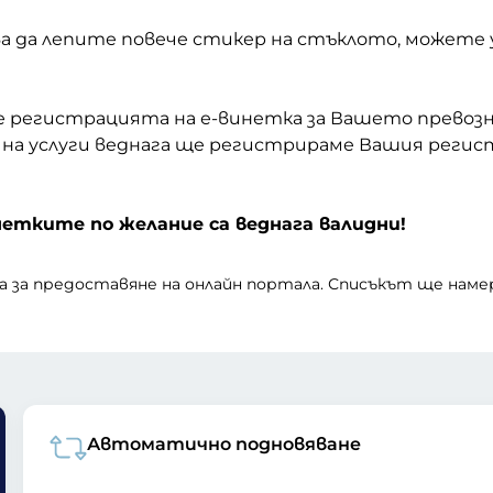
бва да лепите повече стикер на стъклото, может
 регистрацията на е-винетка за Вашето превозн
 на услуги веднага ще регистрираме Вашия реги
нетките по желание са веднага валидни!
та за предоставяне на онлайн портала. Списъкът ще нам
Автоматично подновяване