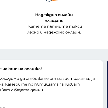
Надеждно онлайн
плащане
Платете пътните такси
лесно и надеждно онлайн.
е чакане на опашка!
еобходимо да отбивате от магистралата, за
тка. Камерите по пътищата записват
яват с базата данни.