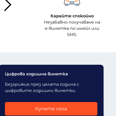
Карайте спокойно
Незабавно получаване на
е-винетка по имейл или
SMS.
Цифрова годишна винетка
Безгрижие през цялата година с
цифровите годишни винетки.
Купете сега