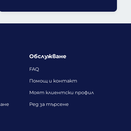
Обслужване
FAQ
Помощ и контакт
Моят клиентски профил
ане
Ред за търсене