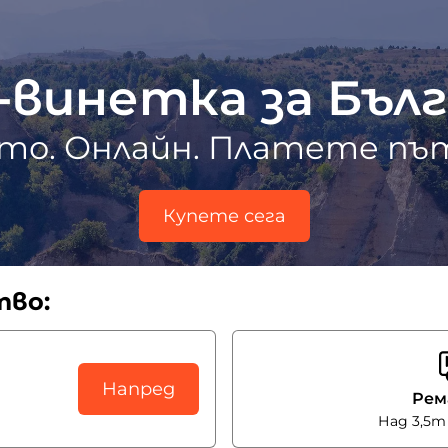
-винетка за Бъл
то. Онлайн. Платете път
Купете сега
тво:
Напред
Рем
Над 3,5