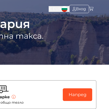
€
EUR
Вход
гария
на такса.
Напред
арке
т общо тегло