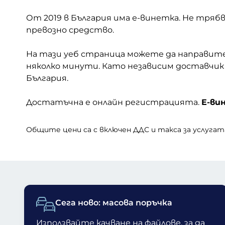
От 2019 в България има е-винетка. Не тря
превозно средство.
На тази уеб страница можете да направите
няколко минути. Като независим доставчик
България.
Достатъчна е онлайн регистрацията.
Е-ви
Общите цени са с включен ДДС и такса за услуга
Сега ново: масова поръчка
Използвайте
качване на файлове
, за да