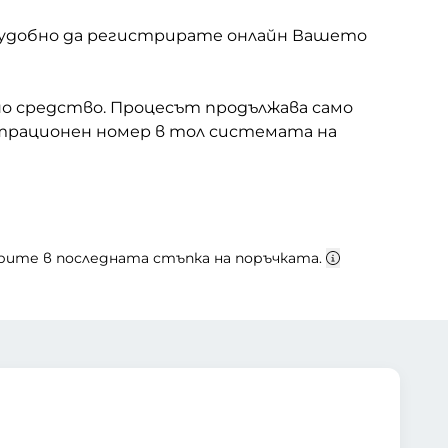
е удобно да регистрирате онлайн Вашето
о средство. Процесът продължава само
страционен номер в тол системата на
ерите в последната стъпка на поръчката.