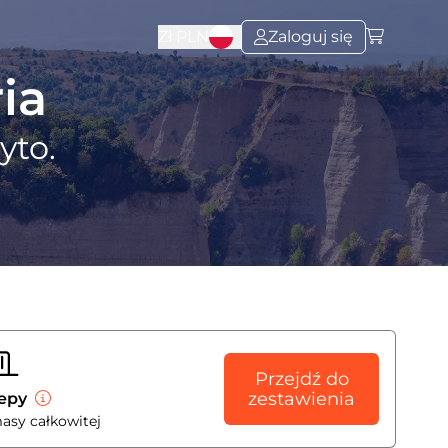
Zł
PLN
Zaloguj się
ia
yto.
Przejdź do
zestawienia
zepy
masy całkowitej