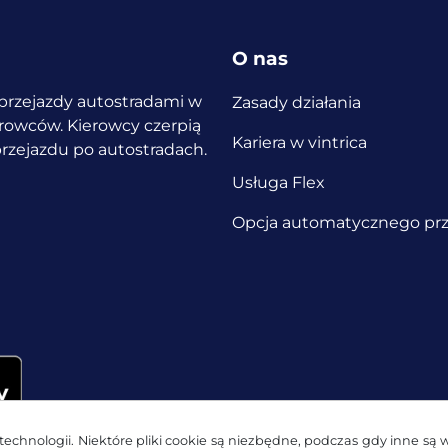
O nas
a przejazdy autostradami w
Zasady działania
ierowców.
Kierowcy czerpią
Kariera w vintrica
 przejazdu po autostradach.
Usługa Flex
Opcja automatycznego prz
echnologii. Niektóre pliki cookie są niezbędne, podczas gdy inne są 