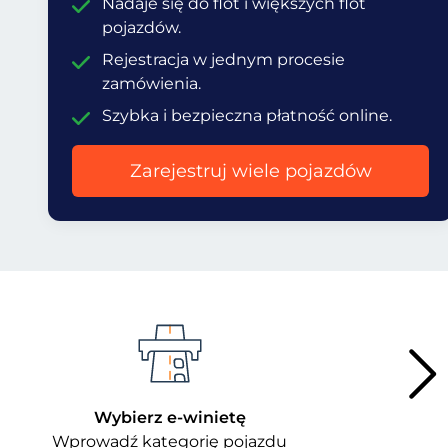
Nadaje się do flot i większych flot
pojazdów.
Rejestracja w jednym procesie
zamówienia.
Szybka i bezpieczna płatność online.
Zarejestruj wiele pojazdów
Wybierz e-winietę
Wprowadź kategorię pojazdu