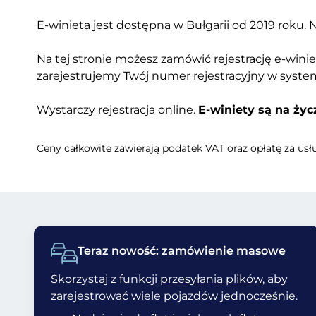
E-winieta jest dostępna w Bułgarii od 2019 roku. 
Na tej stronie możesz zamówić rejestrację e-wini
zarejestrujemy Twój numer rejestracyjny w syste
Wystarczy rejestracja online.
E-winiety są na życ
Ceny całkowite zawierają podatek VAT oraz opłatę za us
Teraz nowość: zamówienie masowe
Skorzystaj z funkcji
przesyłania plików
, aby
zarejestrować wiele pojazdów jednocześnie.