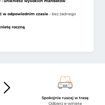
 i
unikniesz wysokich mandatów
ć w odpowiednim czasie
– bez żadnego
nietę roczną
.
Spokojnie ruszaj w trasę
Odbierz e-winietę