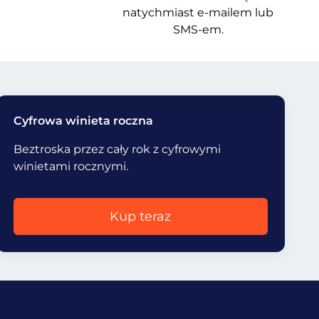
natychmiast e-mailem lub
SMS-em.
Cyfrowa winieta roczna
Beztroska przez cały rok z cyfrowymi
winietami rocznymi.
Kup teraz