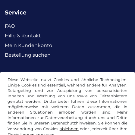
Service
FAQ
Hilfe & Kontakt
Mein Kundenkonto
Bestellung suchen
Facebook
Instagram
Diese Webseite nutzt Cookies und ähnliche Technologien.
Einige Cookies sind essentiell, während andere für Analysen,
Retargeting und zur Ausspielung von personalisierten
Inhalten und Werbung von uns sowie von Drittanbietern
genutzt werden. Drittanbieter führen diese Informationen
möglicherweise mit weiteren Daten zusammen, die in
anderen Situationen erhoben worden sind. Mehr
Informationen zur Datenverarbeitung durch uns und Dritte
finden Sie in unseren
Datenschutzhinweisen
. Sie können die
Verwendung von Cookies
ablehnen
oder jederzeit über Ihre
Einstellungen
anpassen.