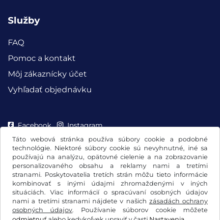
Služby
FAQ
Pomoc a kontakt
Môj zákaznícky účet
Vyhľadať objednávku
Facebook
Instagram
Táto webová stránka používa súbory cookie a podobné
technológie. Niektoré súbory cookie sú nevyhnutné, iné sa
používajú na analýzu, opätovné cielenie a na zobrazovanie
personalizovaného obsahu a reklamy nami a tretími
stranami. Poskytovatelia tretích strán môžu tieto informácie
kombinovať s inými údajmi zhromaždenými v iných
situáciách. Viac informácií o spracúvaní osobných údajov
nami a tretími stranami nájdete v našich
zásadách ochrany
osobných údajov
. Používanie súborov cookie môžete
odmietnuť
alebo kedykoľvek upraviť v časti
Nastavenia
.