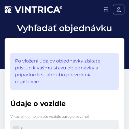
Vyhľadať objednávku
Po vložení údajov objednávky získate
prístup k vášmu stavu objednávky a
prípadne k stiahnutiu potvrdenia
registrácie.
Údaje o vozidle
V ktorej krajine je vaše vozidlo zaregistrované?