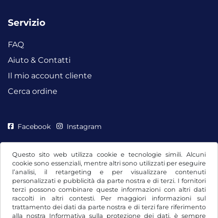
Servizio
FAQ
Aiuto & Contatti
Il mio account cliente
Cerca ordine
Facebook
Instagram
Questo sito web utilizza cookie e tecnologie simili. Alcuni
cookie sono essenziali, mentre altri sono utilizzati per eseguire
l’analisi, il retargeting e per visualizzare contenuti
personalizzati e pubblicità da parte nostra e di terzi. I fornitori
terzi possono combinare queste informazioni con altri dati
raccolti in altri contesti. Per maggiori informazioni sul
trattamento dei dati da parte nostra e di terzi fare riferimento
alla nostra
Informativa sulla protezione dei dati
. è sempre