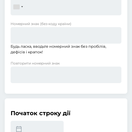
Номерний знак
(без коду країни)
Будь ласка, вводьте номерний знак без пробілів,
дефісів і крапок!
Повторити номерний знак
Початок строку дії