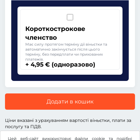
Короткострокове
членство
Має силу протягом терміну дії віньєтки та
автоматично закінчується після цього
терміну, без передплати чи прихованих
платежів.
+ 4,95 € (одноразово)
Додати в кошик
Ціни вказані з урахуванням вартості віньєтки, плати за
послугу та ПДВ.
Цей веб-сайт використовує файли cookie та подібні