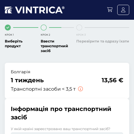
КРОК 1
КРОК 2
КРОК 3
Виберіть
Ввести
Перевірити та одразу їхати
продукт
транспортний
засіб
Болгарія
1 тиждень
13,56 €
Транспортні засоби < 3,5 т
Інформація про транспортний
засіб
У якій країні зареєстровано ваш транспортний засіб?