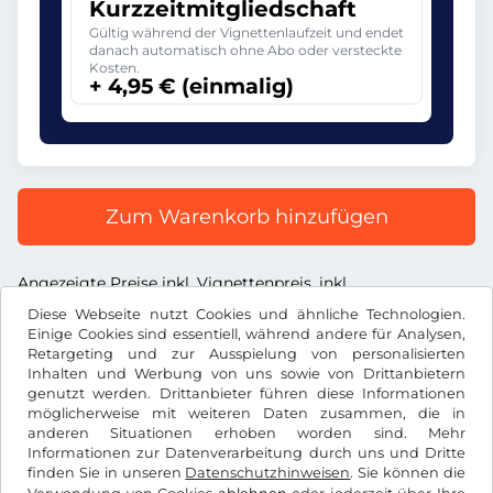
Kurzzeitmitgliedschaft
Gültig während der Vignettenlaufzeit und endet
danach automatisch ohne Abo oder versteckte
Kosten.
+ 4,95 € (einmalig)
Zum Warenkorb hinzufügen
Angezeigte Preise inkl. Vignettenpreis, inkl.
Dienstleistungsentgelt und inkl. der gesetzl. MwSt.
Diese Webseite nutzt Cookies und ähnliche Technologien.
Einige Cookies sind essentiell, während andere für Analysen,
Retargeting und zur Ausspielung von personalisierten
Inhalten und Werbung von uns sowie von Drittanbietern
genutzt werden. Drittanbieter führen diese Informationen
möglicherweise mit weiteren Daten zusammen, die in
€
EUR
anderen Situationen erhoben worden sind. Mehr
Informationen zur Datenverarbeitung durch uns und Dritte
finden Sie in unseren
Datenschutzhinweisen
. Sie können die
Facebook
Instagram