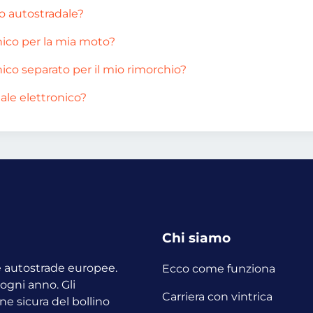
no autostradale?
nico per la mia moto?
ico separato per il mio rimorchio?
ale elettronico?
Chi siamo
le autostrade europee.
Ecco come funziona
o ogni anno.
Gli
Carriera con vintrica
ne sicura del bollino