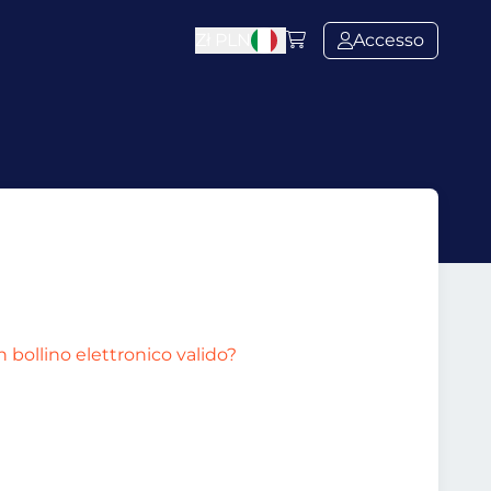
Zł
PLN
Accesso
 bollino elettronico valido?