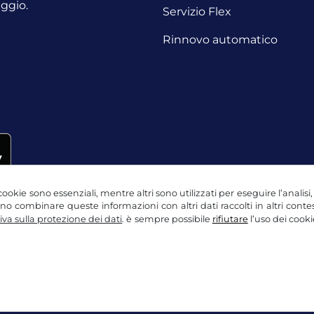
aggio.
Servizio Flex
Rinnovo automatico
ookie sono essenziali, mentre altri sono utilizzati per eseguire l’analisi
ssono combinare queste informazioni con altri dati raccolti in altri con
va sulla protezione dei dati
. è sempre possibile
rifiutare
l’uso dei cooki
ne dei dati
Impostazioni dei cookie
Nota legale