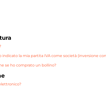
tura
?
 indicato la mia partita IVA come società (inversione con
he se ho comprato un bollino?
ne
elettronico?
?