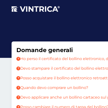
Domande generali
Ho perso il certificato del bollino elettronico,
Devo stampare il certificato del bollino elett
Posso acquistare il bollino elettronico retroa
Quando devo comprare un bollino?
Devo applicare anche un bollino cartaceo sul
Posso cambiare il numero di targa del bollino