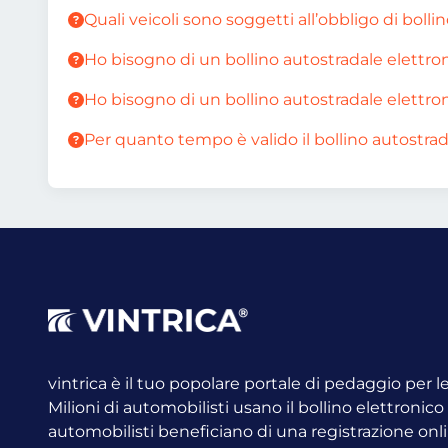
Quali veicoli sono soggetti all’obbligo di bolli
Ho bisogno di un bollino autostradale elettro
Ho bisogno di un bollino autostradale elettron
Per quanto tempo è valido il bollino autostrad
vintrica è il tuo popolare portale di pedaggio per 
Milioni di automobilisti usano il bollino elettronic
automobilisti beneficiano di una registrazione onli