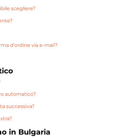
ibile scegliere?
ente?
rma d'ordine via e-mail?
tico
?
ovo automatico?
ata successiva?
extra?
no in Bulgaria