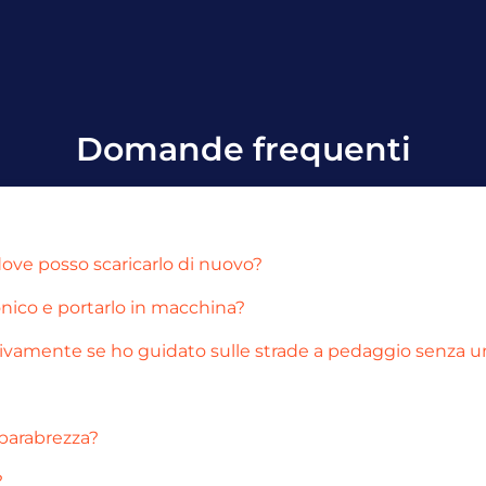
Domande frequenti
 dove posso scaricarlo di nuovo?
ronico e portarlo in macchina?
ttivamente se ho guidato sulle strade a pedaggio senza un
 parabrezza?
?