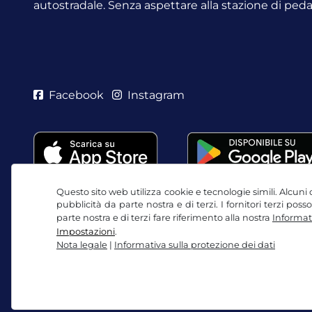
autostradale. Senza aspettare alla stazione di ped
Facebook
Instagram
Questo sito web utilizza cookie e tecnologie simili. Alcuni c
pubblicità da parte nostra e di terzi. I fornitori terzi po
parte nostra e di terzi fare riferimento alla nostra
Informati
Impostazioni
.
Nota legale
|
Informativa sulla protezione dei dati
CGC / Diritto di recesso
Informativa sulla protezio