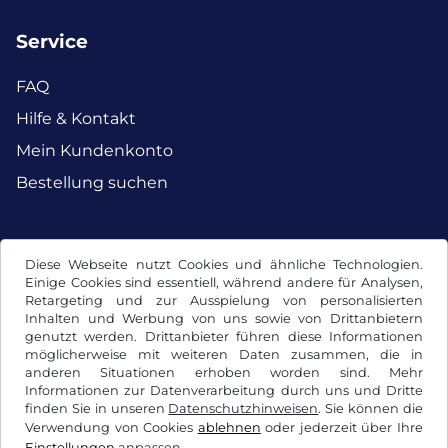
Service
FAQ
Hilfe & Kontakt
Mein Kundenkonto
Bestellung suchen
Facebook
Instagram
Diese Webseite nutzt Cookies und ähnliche Technologien.
Einige Cookies sind essentiell, während andere für Analysen,
Retargeting und zur Ausspielung von personalisierten
Inhalten und Werbung von uns sowie von Drittanbietern
genutzt werden. Drittanbieter führen diese Informationen
möglicherweise mit weiteren Daten zusammen, die in
anderen Situationen erhoben worden sind. Mehr
Informationen zur Datenverarbeitung durch uns und Dritte
finden Sie in unseren
Datenschutzhinweisen
. Sie können die
Verwendung von Cookies
ablehnen
oder jederzeit über Ihre
Einstellungen
anpassen.