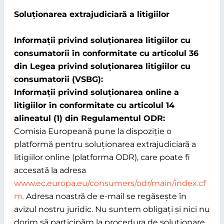
Soluționarea extrajudiciară a litigiilor
Informații privind soluționarea litigiilor cu
consumatorii în conformitate cu articolul 36
din Legea privind soluționarea litigiilor cu
consumatorii (VSBG):
Informații privind soluționarea online a
litigiilor în conformitate cu articolul 14
alineatul (1) din Regulamentul ODR:
Comisia Europeană pune la dispoziție o
platformă pentru soluționarea extrajudiciară a
litigiilor online (platforma ODR), care poate fi
accesată la adresa
www.ec.europa.eu/consumers/odr/main/index.cf
m.
Adresa noastră de e-mail se regăsește în
avizul nostru juridic. Nu suntem obligați și nici nu
dorim să participăm la procedura de soluționare