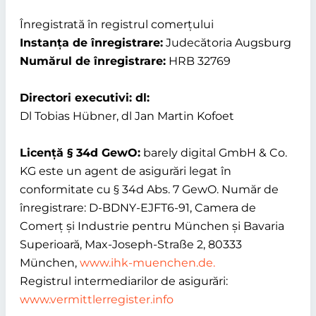
Înregistrată în registrul comerțului
Instanța de înregistrare:
Judecătoria Augsburg
Numărul de înregistrare:
HRB 32769
Directori executivi: dl:
Dl Tobias Hübner, dl Jan Martin Kofoet
Licență § 34d GewO:
barely digital GmbH & Co.
KG este un agent de asigurări legat în
conformitate cu § 34d Abs. 7 GewO. Număr de
înregistrare: D-BDNY-EJFT6-91, Camera de
Comerț și Industrie pentru München și Bavaria
Superioară, Max-Joseph-Straße 2, 80333
München,
www.ihk-muenchen.de.
Registrul intermediarilor de asigurări:
www.vermittlerregister.info