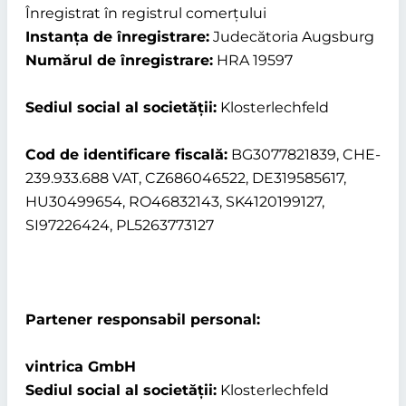
Înregistrat în registrul comerțului
Instanța de înregistrare:
Judecătoria Augsburg
Numărul de înregistrare:
HRA 19597
Sediul social al societății:
Klosterlechfeld
Cod de identificare fiscală:
BG3077821839, CHE-
239.933.688 VAT, CZ686046522, DE319585617,
HU30499654, RO46832143, SK4120199127,
SI97226424, PL5263773127
Partener responsabil personal:
vintrica GmbH
Sediul social al societății:
Klosterlechfeld