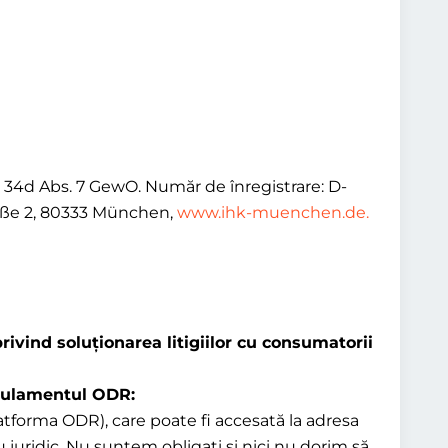
§ 34d Abs. 7 GewO. Număr de înregistrare: D-
aße 2, 80333 München,
www.ihk-muenchen.de.
rivind soluționarea litigiilor cu consumatorii
Regulamentul ODR:
latforma ODR), care poate fi accesată la adresa
 juridic. Nu suntem obligați și nici nu dorim să