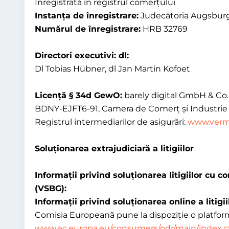
Înregistrată în registrul comerțului
Instanța de înregistrare:
Judecătoria Augsbur
Numărul de înregistrare:
HRB 32769
Directori executivi: dl:
Dl Tobias Hübner, dl Jan Martin Kofoet
Licență § 34d GewO:
barely digital GmbH & Co. 
BDNY-EJFT6-91, Camera de Comerț și Industrie
Registrul intermediarilor de asigurări:
www.vermit
Soluționarea extrajudiciară a litigiilor
Informații privind soluționarea litigiilor cu 
(VSBG):
Informații privind soluționarea online a litig
Comisia Europeană pune la dispoziție o platformă
www.ec.europa.eu/consumers/odr/main/index.c