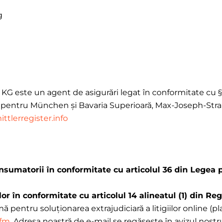
g
KG este un agent de asigurări legat în conformitate cu 
 pentru München și Bavaria Superioară, Max-Joseph-Str
tlerregister.info
consumatorii în conformitate cu articolul 36 din Legea p
iilor în conformitate cu articolul 14 alineatul (1) din 
 pentru soluționarea extrajudiciară a litigiilor online (p
fm.
Adresa noastră de e-mail se regăsește în avizul nostru