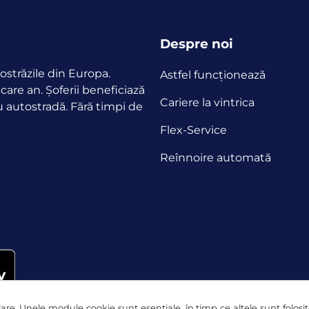
Despre noi
ostrăzile din Europa.
Astfel funcţionează
ecare an.
Șoferii beneficiază
Cariere la vintrica
u autostradă. Fără timpi de
Flex-Service
Reînnoire automată
re. Unele module cookie sunt esențiale, în timp ce altele sunt folosite 