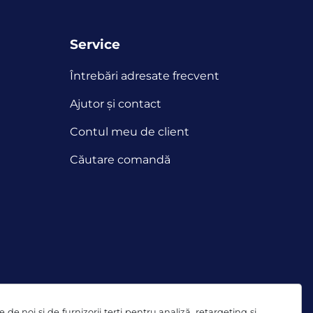
Service
Întrebări adresate frecvent
Ajutor și contact
Contul meu de client
Căutare comandă
de noi și de furnizorii terți pentru analiză, retargeting și