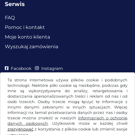
Serwis
FAQ
Pomoc i kontakt
Moje konto klienta
Wyszukaj zamówienia
Facebook
Instagram
Ta strona internetowa używa plików cookie i podobnych
technologii. Niektóre pliki cookie są niezbędne, podczas gdy
inne są wykorzystywane do analizy, retargetowania i
dostarczania spersonalizowanych treści i reklam od nas i od
osób trzecich. Osoby trzecie mogą łączyć te informacje z
innymi danymi zebranymi w innych sytuacjach. Więcej
informacji na temat przetwarzania danych przez nas i osoby
trzecie można znaleźć w naszych
informacjach o ochronie
danych osobowych
. Użytkownik może w każdej chwili
zrezygnować
z korzystania z plików cookie lub zmienić swoje
OWH / Prawo do odstąpienia od umowy