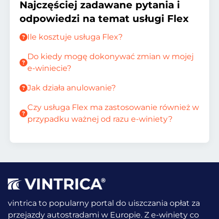
Najczęściej zadawane pytania i
odpowiedzi na temat usługi Flex
Ile kosztuje usługa Flex?
Do kiedy mogę dokonywać zmian w mojej
e-winiecie?
Jak działa anulowanie?
Czy usługa Flex ma zastosowanie również w
przypadku ważnej od razu e-winiety?
vintrica to popularny portal do uiszczania opłat za
przejazdy autostradami w Europie. Z e-winiety co