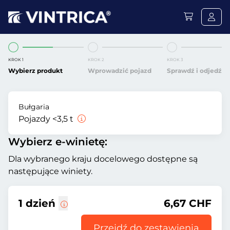
KROK 1
KROK 2
KROK 3
Wybierz produkt
Wprowadzić pojazd
Sprawdź i odjedź
Bułgaria
Pojazdy <3,5 t
Wybierz e-winietę:
Dla wybranego kraju docelowego dostępne są
następujące winiety.
1 dzień
6,67 CHF
Przejdź do zestawienia