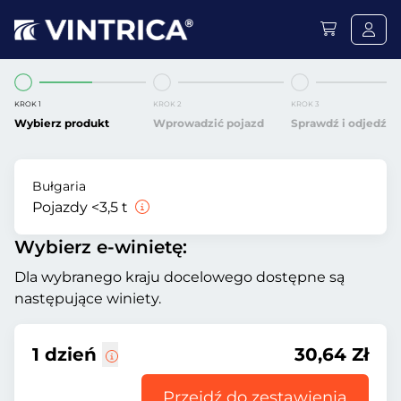
KROK 1
KROK 2
KROK 3
Wybierz produkt
Wprowadzić pojazd
Sprawdź i odjedź
Bułgaria
Pojazdy <3,5 t
Wybierz e-winietę:
Dla wybranego kraju docelowego dostępne są
następujące winiety.
1 dzień
30,64 Zł
Przejdź do zestawienia