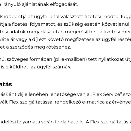
 irányuló ajánlatának elfogadását.
 időpontja az ügyfél által választott fizetési módtól függ
a a fizetési folyamatot, és szükség esetén közvetlenül az 
zetési adatok megadása után megerősítheti a fizetési megb
 vételár vagy a díj ezt követő megfizetése az ügyfél rés
vezet a szerződés megkötéséhez.
mű, szöveges formában (pl. e-mailben) tett nyilatkozat útj
is elküldheti az ügyfél számára.
atás
atásként díj ellenében lehetősége van a „Flex Service” szo
ált Flex szolgáltatással rendelkező e-matrica az érvényes
endelési folyamata során foglalható le. A Flex szolgáltat