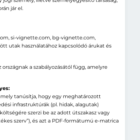
ogi személy, illetve személyegyesítő társaság,
n jár el.
e.com, si-vignette.com, bg-vignette.com,
tött utak használatához kapcsolódó árukat és
az országnak a szabályozásától függ, amelyre
yes:
 amely tanúsítja, hogy egy meghatározott
ési infrastruktúrák (pl. hidak, alagutak)
t költségére szerzi be az adott útszakasz vagy
letékes szerv”), és azt a PDF-formátumú e-matrica