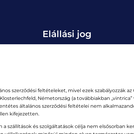
Elállási jog
alános szerződési feltételeket, mivel ezek szabályozzák az
losterlechfeld, Németország (a továbbiakban „vintrica” v
llentétes általános szerződési feltételei nem alkalmazand
en kifejezetten.
n a szállítások és szolgáltatások célja nem elsősorban k