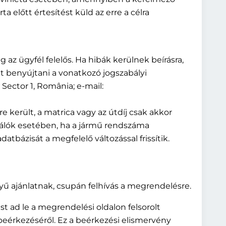
a előtt értesítést küld az erre a célra
 az ügyfél felelős. Ha hibák kerülnek beírásra,
et benyújtani a vonatkozó jogszabályi
Sector 1, România; e-mail:
került, a matrica vagy az útdíj csak akkor
nálók esetében, ha a jármű rendszáma
tbázisát a megfelelő változással frissítik.
yű ajánlatnak, csupán felhívás a megrendelésre.
t ad le a megrendelési oldalon felsorolt
 beérkezéséről. Ez a beérkezési elismervény