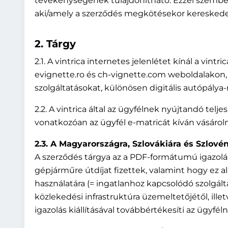
tevékenységének tulajdonítható. Ezzel szemben
aki/amely a szerződés megkötésekor kereskedel
2. Tárgy
2.1. A vintrica internetes jelenlétet kínál a vi
evignette.ro és ch-vignette.com weboldalakon, 
szolgáltatásokat, különösen digitális autópálya-
2.2. A vintrica által az ügyfélnek nyújtandó tel
vonatkozóan az ügyfél e-matricát kíván vásároln
2.3. A Magyarországra, Szlovákiára és Szlov
A szerződés tárgya az a PDF-formátumú igazolá
gépjárműre útdíjat fizettek, valamint hogy ez al
használatára (= ingatlanhoz kapcsolódó szolgálta
közlekedési infrastruktúra üzemeltetőjétől, ille
igazolás kiállításával továbbértékesíti az ügyfél