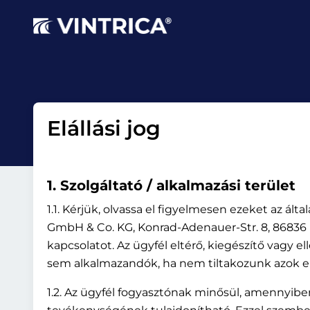
Elállási jog
1. Szolgáltató / alkalmazási terület
1.1. Kérjük, olvassa el figyelmesen ezeket az ált
GmbH & Co. KG, Konrad-Adenauer-Str. 8, 86836 K
kapcsolatot. Az ügyfél eltérő, kiegészítő vagy e
sem alkalmazandók, ha nem tiltakozunk azok ell
1.2. Az ügyfél fogyasztónak minősül, amennyibe