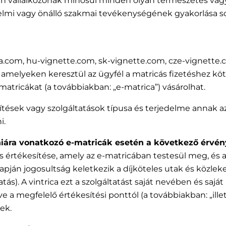
 vállalkozónak minősül minden olyan természetes vagy j
mi vagy önálló szakmai tevékenységének gyakorlása sorá
ntrica.com, hu-vignette.com, sk-vignette.com, cze-vignett
amelyeken keresztül az ügyfél a matricás fizetéshez kö
matricákat (a továbbiakban: „e-matrica”) vásárolhat.
jesítések vagy szolgáltatások típusa és terjedelme annak 
i.
éniára vonatkozó e-matricák esetén a következő érvén
s értékesítése, amely az e-matricában testesül meg, és
apján jogosultság keletkezik a díjköteles utak és közleked
tás). A vintrica ezt a szolgáltatást saját nevében és sajá
tve a megfelelő értékesítési ponttól (a továbbiakban: „il
nek.