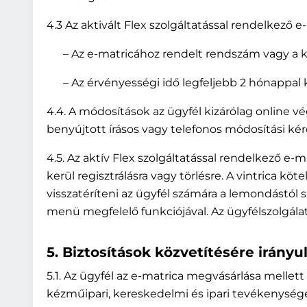
4.3 Az aktivált Flex szolgáltatással rendelkező
– Az e-matricához rendelt rendszám vagy a k
– Az érvényességi idő legfeljebb 2 hónappal k
4.4. A módosítások az ügyfél kizárólag online v
benyújtott írásos vagy telefonos módosítási kér
4.5. Az aktív Flex szolgáltatással rendelkező 
kerül regisztrálásra vagy törlésre. A vintrica köte
visszatéríteni az ügyfél számára a lemondástól 
menü megfelelő funkciójával. Az ügyfélszolgála
5. Biztosítások közvetítésére irányu
5.1. Az ügyfél az e-matrica megvásárlása mellett
kézműipari, kereskedelmi és ipari tevékenység