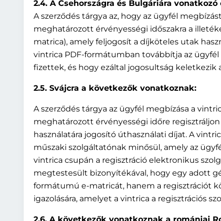
2.4. A Csehországra és Bulgáriára vonatkozó
A szerződés tárgya az, hogy az ügyfél megbízás
meghatározott érvényességi időszakra a illetékes
matrica), amely feljogosít a díjköteles utak haszn
vintrica PDF-formátumban továbbítja az ügyfél 
fizettek, és hogy ezáltal jogosultság keletkezik 
2.5. Svájcra a következők vonatkoznak:
A szerződés tárgya az ügyfél megbízása a vintr
meghatározott érvényességi időre regisztráljon 
használatára jogosító úthasználati díjat. A vint
műszaki szolgáltatónak minősül, amely az ügyfél
vintrica csupán a regisztráció elektronikus szo
megtestesült bizonyítékával, hogy egy adott g
formátumú e-matricát, hanem a regisztrációt kö
igazolására, amelyet a vintrica a regisztrációs s
2.6. A következők vonatkoznak a romániai Rov