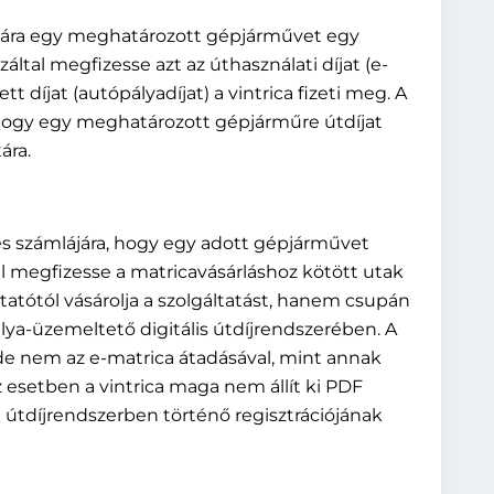
lájára egy meghatározott gépjárművet egy
ltal megfizesse azt az úthasználati díjat (e-
tt díjat (autópályadíjat) a vintrica fizeti meg. A
, hogy egy meghatározott gépjárműre útdíjat
ára.
 és számlájára, hogy egy adott gépjárművet
el megfizesse a matricavásárláshoz kötött utak
ltatótól vásárolja a szolgáltatást, hanem csupán
lya-üzemeltető digitális útdíjrendszerében. A
, de nem az e-matrica átadásával, mint annak
esetben a vintrica maga nem állít ki PDF
 útdíjrendszerben történő regisztrációjának