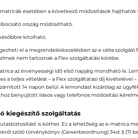
 e-matricák esetében a következő módosítások hajthatók 
ibocsátó ország módosítható.
ésőbbre kitolható.
égezheti el a megrendeléskezelésben az e célra szolgáló 
elmek nem tartoznak a Flex szolgáltatási körébe.
e-matrica az érvényességi idő első napjáig mondható le.
les a teljes vételárat – a Flex szolgáltatási díj kivételéve
számított 14 napon belül. A lemondást kizárólag az ügyf
thoz benyújtott írásos vagy telefonos módosítási kérelme
ló kiegészítő szolgáltatás
 utasbiztosítást is köthet. Ez a lehetőség az e-matrica me
ekről szóló törvénykönyv (Gewerbeordnung) 34d. § (7) b