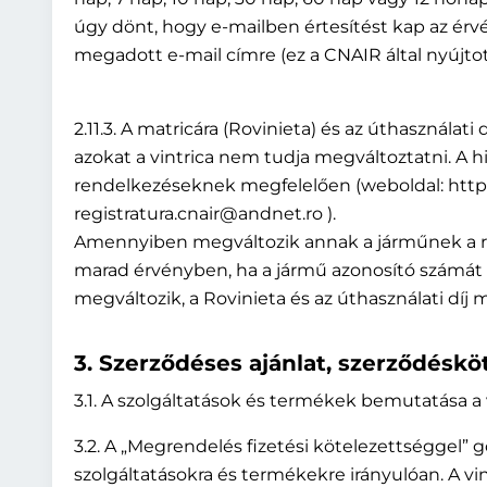
úgy dönt, hogy e-mailben értesítést kap az érvény
megadott e-mail címre (ez a CNAIR által nyújtot
2.11.3. A matricára (Rovinieta) és az úthasznála
azokat a vintrica nem tudja megváltoztatni. A h
rendelkezéseknek megfelelően (weboldal: http://
registratura.cnair@andnet.ro ).
Amennyiben megváltozik annak a járműnek a rend
marad érvényben, ha a jármű azonosító számát
megváltozik, a Rovinieta és az úthasználati díj 
3. Szerződéses ajánlat, szerződéskö
3.1. A szolgáltatások és termékek bemutatása a
3.2. A „Megrendelés fizetési kötelezettséggel” 
szolgáltatásokra és termékekre irányulóan. A vi