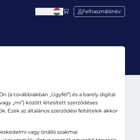
Ft
HUF
Felhasználónév
 Ön (a továbbiakban „Ügyfél”) és a barely digital
agy „mi”) között létesített szerződéses
ók. Ezek az általános szerződési feltételek akkor
ereskedelmi vagy önálló szakmai