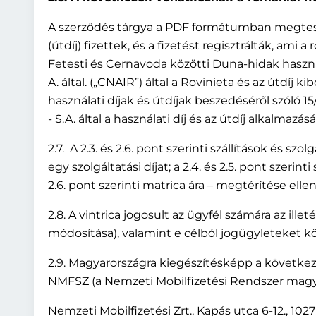
A szerződés tárgya a PDF formátumban megtestesí
(útdíj) fizettek, és a fizetést regisztrálták, a
Fetesti és Cernavoda közötti Duna-hidak használ
A. által. („CNAIR”) által a Rovinieta és az útdí
használati díjak és útdíjak beszedéséről szóló 
- S.A. által a használati díj és az útdíj alkalma
2.7. A 2.3. és 2.6. pont szerinti szállítások és s
egy szolgáltatási díjat; a 2.4. és 2.5. pont szerinti
2.6. pont szerinti matrica ára – megtérítése elle
2.8. A vintrica jogosult az ügyfél számára az ill
módosítása), valamint e célból jogügyleteket k
2.9. Magyarországra kiegészítésképp a következ
NMFSZ (a Nemzeti Mobilfizetési Rendszer magyar 
Nemzeti Mobilfizetési Zrt., Kapás utca 6-12., 1