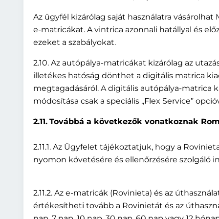
Az ügyfél kizárólag saját használatra vásárolh
e-matricákat. A vintrica azonnali hatállyal és el
ezeket a szabályokat.
2.10. Az autópálya-matricákat kizárólag az utazás
illetékes hatóság dönthet a digitális matrica ki
megtagadásáról. A digitális autópálya-matrica 
módosítása csak a speciális „Flex Service” opcióv
2.11.
Továbbá a következők vonatkoznak Rom
2.11.1. Az Ügyfelet tájékoztatjuk, hogy a Rovinie
nyomon követésére és ellenőrzésére szolgáló i
2.11.2. Az e-matricák (Rovinieta) és az úthaszná
értékesítheti tovább a Rovinietát és az úthaszná
nap, 7 nap, 10 nap, 30 nap, 60 nap vagy 12 hó