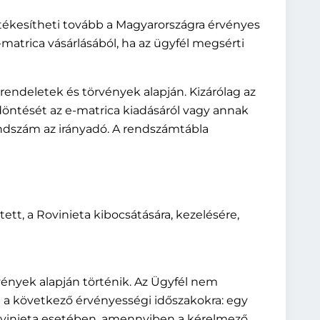
rtékesítheti tovább a Magyarországra érvényes
e-matrica vásárlásából, ha az ügyfél megsérti
, rendeletek és törvények alapján. Kizárólag az
g döntését az e-matrica kiadásáról vagy annak
endszám az irányadó. A rendszámtábla
tett, a Rovinieta kibocsátására, kezelésére,
örvények alapján történik. Az Ügyfél nem
tni a következő érvényességi időszakokra: egy
Rovinieta esetében, amennyiben a kérelmező