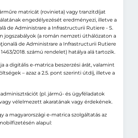
műre matricát (rovinieta) vagy tranzitdíjat
sználatának engedélyezését eredményezi, illetve a
de Administrare a Infrastructurii Rutiere - S.
román jogszabályok (a román nemzeti úthálózaton a
onală de Administrare a Infrastructurii Rutiere
 1463/2018. számú rendelet) hatálya alá tartozik.
ja a digitális e-matrica beszerzési árát, valamint
öltségek – azaz a 2.5. pont szerinti útdíj, illetve a
z adminisztrációt (pl. jármű- és ügyféladatok
s vagy vélelmezett akaratának vagy érdekének.
y a magyarországi e-matrica szolgáltatás az
obilfizetésén alapul: