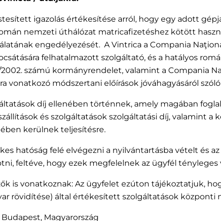
tett igazolás értékesítése arról, hogy egy adott gépjár
mi a román nemzeti úthálózat matricafizetéshez kötött ha
atának engedélyezését. A Vintrica a Compania Naţională 
j kibocsátására felhatalmazott szolgáltató, és a hatályos 
15/2002. számú kormányrendelet, valamint a Compania Naţi
zására vonatkozó módszertani előírások jóváhagyásáról szóló
zolgáltatások díj ellenében történnek, amely magában foglal
 szállítások és szolgáltatások szolgáltatási díj, valamint a k
nében kerülnek teljesítésre.
etékes hatóság felé elvégezni a nyilvántartásba vételt és a
ötni, feltéve, hogy ezek megfelelnek az ügyfél ténylege
ők is vonatkoznak: Az ügyfelet ezúton tájékoztatjuk, hog
rövidítése) által értékesített szolgáltatások központi m
027 Budapest, Magyarország