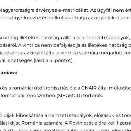
at Magyarországra érvényes e-matricákat. Az ügyfél nem é
őzetes figyelmeztetés nélkül kizárhatja az ügyfeleket az 
i ország illetékes hatósága állítja ki a nemzeti szabályok
adásáról. A vintrica nem befolyásolja az illetékes hatósá
kiadásához az ügyfél által a vintrica számára megadott r
al lehetséges (lásd a 4. pontot).
ániára:
ta és a romániai útdíj regisztrációja a CNAIR által működte
nformatikai rendszerben (SIEGMCR) történik.
lati díjak kibocsátása a nemzeti szabályok, előírások és t
lati díjat Románia számára. A Rovinietát előre kell fize
nap. A 30 napos vagy annál hosszabb érvényességi idejű 