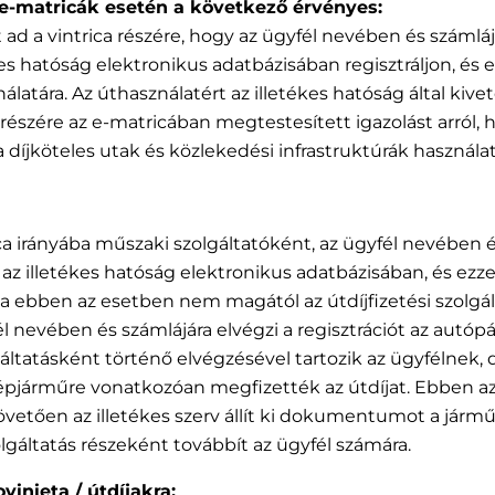
 e-matricák esetén a következő érvényes:
t ad a vintrica részére, hogy az ügyfél nevében és szám
 hatóság elektronikus adatbázisában regisztráljon, és ezá
álatára. Az úthasználatért az illetékes hatóság által kivete
részére az e-matricában megtestesített igazolást arról
a díjköteles utak és közlekedési infrastruktúrák használat
ica irányába műszaki szolgáltatóként, az ügyfél nevében
az illetékes hatóság elektronikus adatbázisában, és ezz
rica ebben az esetben nem magától az útdíjfizetési szolgá
 nevében és számlájára elvégzi a regisztrációt az autópá
lgáltatásként történő elvégzésével tartozik az ügyfélnek
épjárműre vonatkozóan megfizették az útdíjat. Ebben az 
vetően az illetékes szerv állít ki dokumentumot a jármű
zolgáltatás részeként továbbít az ügyfél számára.
inieta / útdíjakra: