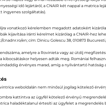
ességi idő lejártáról, a CNAIR két nappal a matrica lejárt
t ingyenes szolgáltatás).
ti díjra vonatkozó kérelemben megadott adatokért kizárólag
ibák kijavítása iránti kérelmet kizárólag a CNAIR-hez leh
cnadnr.ro/en; cím: Dinicu Golescu 38, 010873 Bucuresti, 
száma, amelyre a Rovinieta vagy az útdíj megfizetésre 
 a kibocsátáskor helyesen adták meg. Romániai felhasz
mindaddig érvényes marad, amíg a nyilvántartó hatóság ada
tés
 vintrica weboldalán nem minősül jogilag kötelező érvén
gombra kattintva az ügyfél kötelező érvényű megrendelés
ntrica haladéktalanul értesíti az ügyfelet a megrendelés