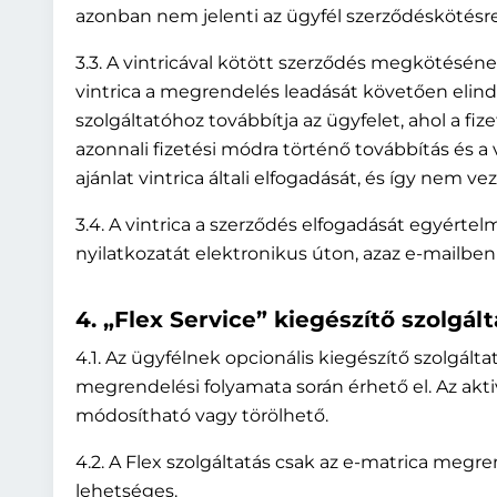
azonban nem jelenti az ügyfél szerződéskötésre
3.3. A vintricával kötött szerződés megkötésének
vintrica a megrendelés leadását követően elindítj
szolgáltatóhoz továbbítja az ügyfelet, ahol a fi
azonnali fizetési módra történő továbbítás és a
ajánlat vintrica általi elfogadását, és így nem 
3.4. A vintrica a szerződés elfogadását egyértel
nyilatkozatát elektronikus úton, azaz e-mailben 
4. „Flex Service” kiegészítő szolgált
4.1. Az ügyfélnek opcionális kiegészítő szolgált
megrendelési folyamata során érhető el. Az aktiv
módosítható vagy törölhető.
4.2. A Flex szolgáltatás csak az e-matrica megr
lehetséges.