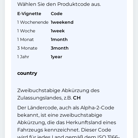
Wählen Sie den Produktcode aus.
E-Vignette
Code
1 Wochenende
1weekend
1 Woche
1week
1 Monat
1month
3 Monate
3month
1 Jahr
1year
country
Zweibuchstabige Abkürzung des
Zulassungslandes, z.B.
CH
Der Ländercode, auch als Alpha-2-Code
bekannt, ist eine zweibuchstabige
Abkürzung, die das Herkunftsland eines
Fahrzeugs kennzeichnet. Dieser Code
wird für jedes Land gemäß dem ISO 3166-