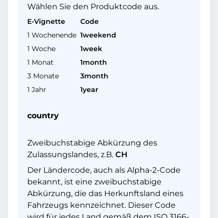
Wählen Sie den Produktcode aus.
E-Vignette
Code
1 Wochenende
1weekend
1 Woche
1week
1 Monat
1month
3 Monate
3month
1 Jahr
1year
country
Zweibuchstabige Abkürzung des
Zulassungslandes, z.B.
CH
Der Ländercode, auch als Alpha-2-Code
bekannt, ist eine zweibuchstabige
Abkürzung, die das Herkunftsland eines
Fahrzeugs kennzeichnet. Dieser Code
wird für jedes Land gemäß dem ISO 3166-