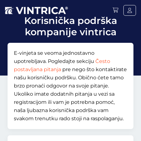
Korisnička podrška
kompanije vintrica
E-vinjeta se veoma jednostavno
upotrebljava. Pogledajte sekciju
Često
postavljana pitanja
pre nego što kontaktirate
našu korisničku podršku. Obično ćete tamo
brzo pronaći odgovor na svoje pitanje.
Ukoliko imate dodatnih pitanja u vezi sa
registracijom ili vam je potrebna pomoć,
naša ljubazna korisnička podrška vam
svakom trenutku rado stoji na raspolaganju.