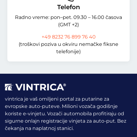
Telefon
Radno vreme: pon–pet. 09.30 – 16.00 časova
(GMT +2)
+49 8232 76 899 76 40
(troškovi poziva u okviru nemačke fiksne
telefonije)
vintrica je vaš omiljeni portal za putarine za
evropske auto-puteve. Milioni vozača godišnje
koriste e-vinjetu.
Vozači automobila profitiraju od
sigurne onlajn registracije vinjeta za auto-put. Bez
čekanja na naplatnoj stanici.