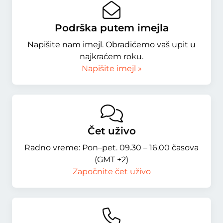
Podrška putem imejla
Napišite nam imejl. Obradićemo vaš upit u
najkraćem roku.
Napišite imejl »
Čet uživo
Radno vreme: Pon–pet. 09.30 – 16.00 časova
(GMT +2)
Započnite čet uživo