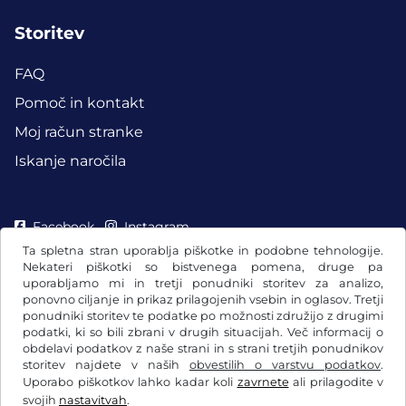
Storitev
FAQ
Pomoč in kontakt
Moj račun stranke
Iskanje naročila
Facebook
Instagram
Ta spletna stran uporablja piškotke in podobne tehnologije.
Nekateri piškotki so bistvenega pomena, druge pa
uporabljamo mi in tretji ponudniki storitev za analizo,
ponovno ciljanje in prikaz prilagojenih vsebin in oglasov. Tretji
ponudniki storitev te podatke po možnosti združijo z drugimi
podatki, ki so bili zbrani v drugih situacijah. Več informacij o
obdelavi podatkov z naše strani in s strani tretjih ponudnikov
storitev najdete v naših
obvestilih o varstvu podatkov
.
Uporabo piškotkov lahko kadar koli
zavrnete
ali prilagodite v
svojih
nastavitvah
.