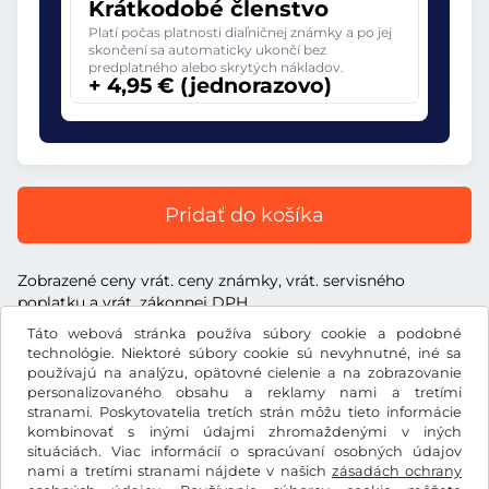
Krátkodobé členstvo
Platí počas platnosti diaľničnej známky a po jej
skončení sa automaticky ukončí bez
predplatného alebo skrytých nákladov.
+ 4,95 € (jednorazovo)
Pridať do košíka
Zobrazené ceny vrát. ceny známky, vrát. servisného
poplatku a vrát. zákonnej DPH
Táto webová stránka používa súbory cookie a podobné
technológie. Niektoré súbory cookie sú nevyhnutné, iné sa
používajú na analýzu, opätovné cielenie a na zobrazovanie
personalizovaného obsahu a reklamy nami a tretími
€
stranami. Poskytovatelia tretích strán môžu tieto informácie
EUR
kombinovať s inými údajmi zhromaždenými v iných
situáciách. Viac informácií o spracúvaní osobných údajov
nami a tretími stranami nájdete v našich
zásadách ochrany
Facebook
Instagram