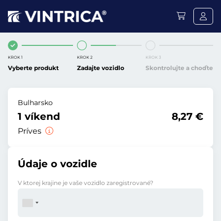
KROK 1
KROK 2
KROK 3
Vyberte produkt
Zadajte vozidlo
Skontrolujte a choďte
Bulharsko
1 víkend
8,27 €
Príves
Údaje o vozidle
V ktorej krajine je vaše vozidlo zaregistrované?