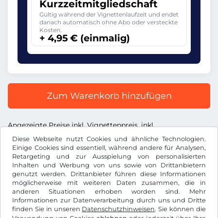
Kurzzeitmitgliedschaft
Gültig während der Vignettenlaufzeit und endet
danach automatisch ohne Abo oder versteckte
Kosten.
+ 4,95 € (einmalig)
Zum Warenkorb hinzufügen
Angezeigte Preise inkl. Vignettenpreis, inkl.
Dienstleistungsentgelt und inkl. der gesetzl. MwSt.
Diese Webseite nutzt Cookies und ähnliche Technologien.
Einige Cookies sind essentiell, während andere für Analysen,
Retargeting und zur Ausspielung von personalisierten
Inhalten und Werbung von uns sowie von Drittanbietern
genutzt werden. Drittanbieter führen diese Informationen
möglicherweise mit weiteren Daten zusammen, die in
€
EUR
anderen Situationen erhoben worden sind. Mehr
Informationen zur Datenverarbeitung durch uns und Dritte
finden Sie in unseren
Datenschutzhinweisen
. Sie können die
Facebook
Instagram