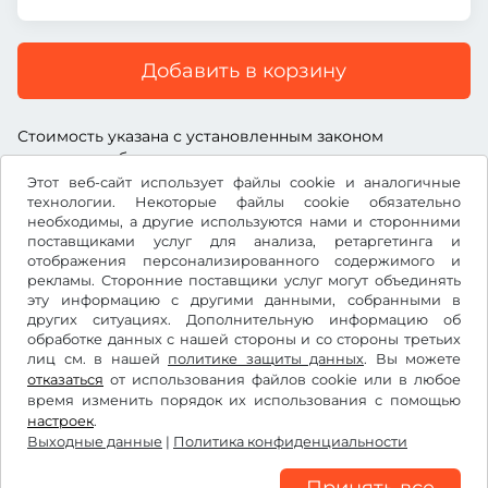
Добавить в корзину
Стоимость указана с установленным законом
дорожным сбором, включая комиссию поставщика
услуг и установленный законом НДС.
Этот веб-сайт использует файлы cookie и аналогичные
технологии. Некоторые файлы cookie обязательно
необходимы, а другие используются нами и сторонними
поставщиками услуг для анализа, ретаргетинга и
отображения персонализированного содержимого и
рекламы. Сторонние поставщики услуг могут объединять
CHF
эту информацию с другими данными, собранными в
других ситуациях. Дополнительную информацию об
обработке данных с нашей стороны и со стороны третьих
лиц см. в нашей
Facebook
Instagram
политике защиты данных
. Вы можете
отказаться
от использования файлов cookie или в любое
время изменить порядок их использования с помощью
Условия использования/право на отказ
настроек
.
Политика конфиденциальности
Выходные данные
|
Политика конфиденциальности
Настройки файлов cookie
Выходные данные