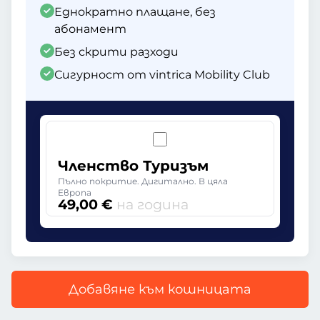
Еднократно плащане, без
абонамент
Без скрити разходи
Сигурност от vintrica Mobility Club
Членство Туризъм
Пълно покритие. Дигитално. В цяла
Европа
49,00 €
на година
Добавяне към кошницата