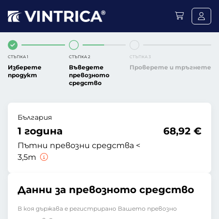
СТЪПКА 1
СТЪПКА 2
СТЪПКА 3
Изберете
Въведете
Проверете и тръгнете
продукт
превозното
средство
България
1 година
68,92 €
Пътни превозни средства <
3,5т
Данни за превозното средство
В коя държава е регистрирано Вашето превозно