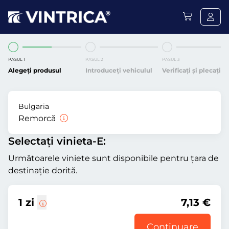
PASUL 1
PASUL 2
PASUL 3
Alegeți produsul
Introduceți vehiculul
Verificați și plecați
Bulgaria
Remorcă
Selectați vinieta-E:
Următoarele viniete sunt disponibile pentru țara de
destinație dorită.
1 zi
7,13 €
Continuare