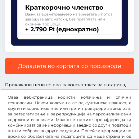
Краткорочно членство
Важи за времетраењето на вињетата и потоа
завршува автоматски, без претплата или
скриени трошоци.
+ 2.790 Ft (еднократно)
Додадете во корпата со производи
Прикажани цени со вкл. законска такса за патарина,
вкл. надоместок за услуга и вкл. законски ДДВ.
Оваа веб-страница користи колачиња и слични
технологии. Некои колачиња се од суштинска важност, а
други ги користиме ние или трети провајдери за анализи,
за ретаргетирање и за репродукција на персонализирани
содржини и реклами. Можно е третите провајдери да ги
Ft
HUF
комбинираат овие информации заедно со други податоци
што ги собрале во други ситуации. Повеќе информации во
врска со обработката на податоците од наша страна и од