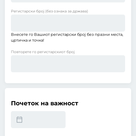
Регистарски број
(без ознака за држава)
Внесете го Вашиот регистарски број без празни места,
цртичка и точка!
Повторете го регистарскиот број
Почеток на важност