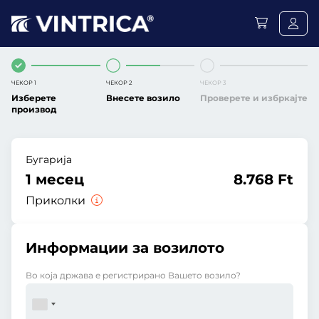
ЧЕКОР 1
ЧЕКОР 2
ЧЕКОР 3
Изберете
Внесете возило
Проверете и избркајте
производ
Бугарија
1 месец
8.768 Ft
Приколки
Информации за возилото
Во која држава е регистрирано Вашето возило?