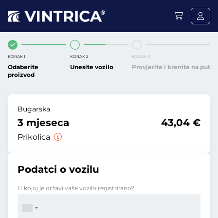
KORAK 1
KORAK 2
KORAK 3
Odaberite
Unesite vozilo
Provjerite i krenite na put
proizvod
Bugarska
3 mjeseca
43,04 €
Prikolica
Podatci o vozilu
U kojoj je državi vaše vozilo registrirano?