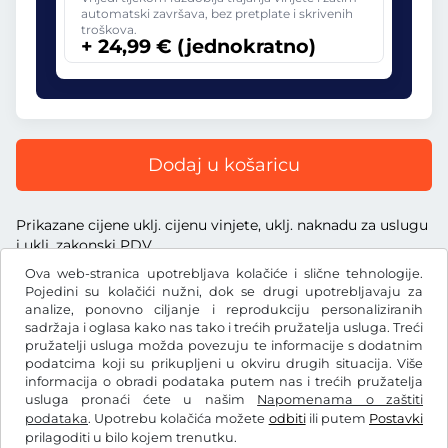
automatski završava, bez pretplate i skrivenih
troškova.
+ 24,99 € (jednokratno)
Dodaj u košaricu
Prikazane cijene uklj. cijenu vinjete, uklj. naknadu za uslugu
i uklj. zakonski PDV
Ova web-stranica upotrebljava kolačiće i slične tehnologije.
Pojedini su kolačići nužni, dok se drugi upotrebljavaju za
analize, ponovno ciljanje i reprodukciju personaliziranih
sadržaja i oglasa kako nas tako i trećih pružatelja usluga. Treći
€
pružatelji usluga možda povezuju te informacije s dodatnim
EUR
podatcima koji su prikupljeni u okviru drugih situacija. Više
informacija o obradi podataka putem nas i trećih pružatelja
usluga pronaći ćete u našim
Napomenama o zaštiti
Facebook
Instagram
podataka
. Upotrebu kolačića možete
odbiti
ili putem
Postavki
prilagoditi u bilo kojem trenutku.