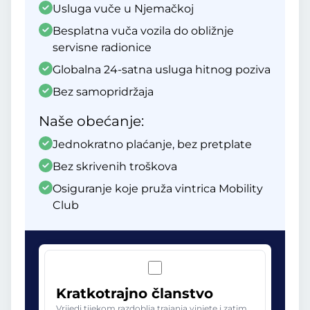
Usluga vuče u Njemačkoj
Besplatna vuča vozila do obližnje
servisne radionice
Globalna 24-satna usluga hitnog poziva
Bez samopridržaja
Naše obećanje:
Jednokratno plaćanje, bez pretplate
Bez skrivenih troškova
Osiguranje koje pruža vintrica Mobility
Club
Kratkotrajno članstvo
Vrijedi tijekom razdoblja trajanja vinjete i zatim