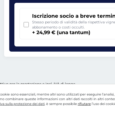
Iscrizione socio a breve termi
Stesso periodo di validità della rispettiva vig
abbonamento o costi occulti.
+ 24,99 € (una tantum)
ettivo per la prestazione e incl. IVA di legge
ookie sono essenziali, mentre altri sono utilizzati per eseguire l’analisi
ssono combinare queste informazioni con altri dati raccolti in altri con
va sulla protezione dei dati
. è sempre possibile
rifiutare
l’uso dei cooki