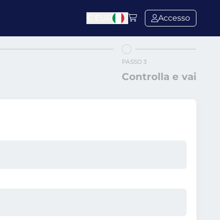
€
EUR
Accesso
PASSO 3
Controlla e vai