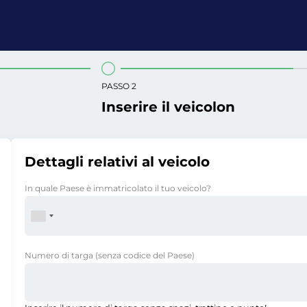
PASSO 2
Inserire il veicolon
Dettagli relativi al veicolo
In quale Paese è immatricolato il tuo veicolo?
Numero di targa
(senza codice del Paese)