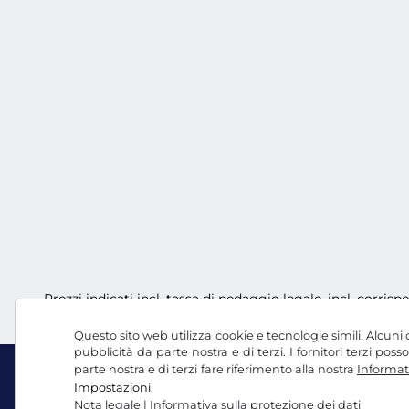
Prezzi indicati incl. tassa di pedaggio legale, incl. corrisp
Questo sito web utilizza cookie e tecnologie simili. Alcuni c
pubblicità da parte nostra e di terzi. I fornitori terzi po
parte nostra e di terzi fare riferimento alla nostra
Informati
Impostazioni
.
Nota legale
|
Informativa sulla protezione dei dati