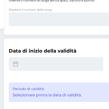
Inserire il numero di targa senza spazi, trattino e punto!
Ripetere il numero della targa
Data di inizio della validità
Periodo di validità:
Selezionare prima la data di validità.