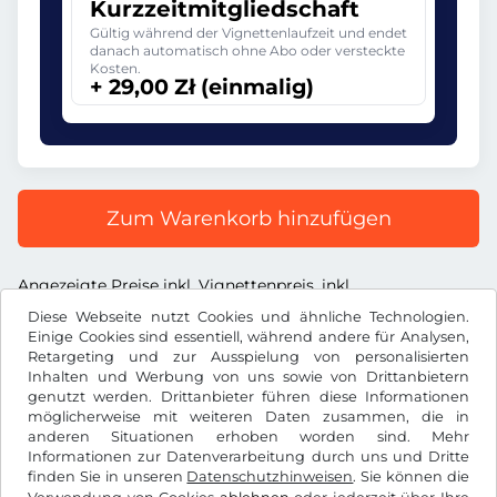
Kurzzeitmitgliedschaft
Gültig während der Vignettenlaufzeit und endet
danach automatisch ohne Abo oder versteckte
Kosten.
+ 29,00 Zł (einmalig)
Zum Warenkorb hinzufügen
Angezeigte Preise inkl. Vignettenpreis, inkl.
Dienstleistungsentgelt und inkl. der gesetzl. MwSt.
Diese Webseite nutzt Cookies und ähnliche Technologien.
Einige Cookies sind essentiell, während andere für Analysen,
Retargeting und zur Ausspielung von personalisierten
Inhalten und Werbung von uns sowie von Drittanbietern
genutzt werden. Drittanbieter führen diese Informationen
möglicherweise mit weiteren Daten zusammen, die in
Zł
PLN
anderen Situationen erhoben worden sind. Mehr
Informationen zur Datenverarbeitung durch uns und Dritte
finden Sie in unseren
Datenschutzhinweisen
. Sie können die
Facebook
Instagram