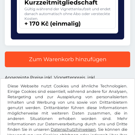
Kurzzeitmitgliedschaft
Gültig während der Vignettenlaufzeit und endet
danach automatisch ohne Abo oder versteckte
Kosten.
+ 170 Kč (einmalig)
Zum Warenkorb hinzufügen
Angezeigte Preise inkl. Vignettenpreis, inkl.
Dienstleistungsentgelt und inkl. der gesetzl. MwSt.
Diese Webseite nutzt Cookies und ähnliche Technologien.
Einige Cookies sind essentiell, während andere für Analysen,
Retargeting und zur Ausspielung von personalisierten
Inhalten und Werbung von uns sowie von Drittanbietern
genutzt werden. Drittanbieter führen diese Informationen
möglicherweise mit weiteren Daten zusammen, die in
Kč
CZK
anderen Situationen erhoben worden sind. Mehr
Informationen zur Datenverarbeitung durch uns und Dritte
finden Sie in unseren
Datenschutzhinweisen
. Sie können die
Facebook
Instagram