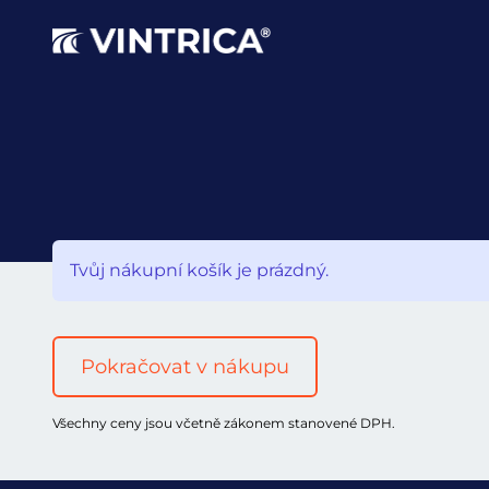
Tvůj nákupní košík je prázdný.
Pokračovat v nákupu
Všechny ceny jsou včetně zákonem stanovené DPH.