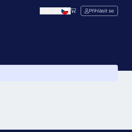
US$
USD
Přihlásit se